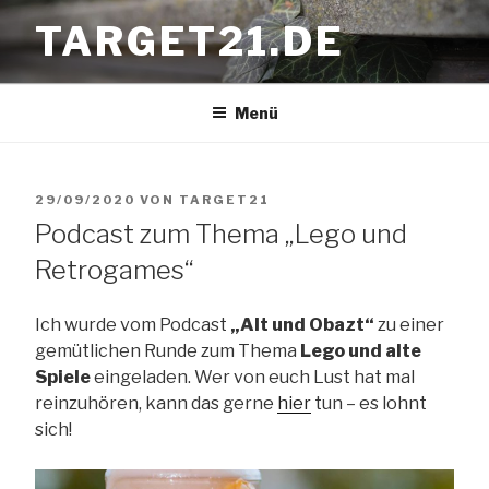
Zum
TARGET21.DE
Inhalt
springen
Menü
VERÖFFENTLICHT
29/09/2020
VON
TARGET21
Podcast zum Thema „Lego und
AM
Retrogames“
Ich wurde vom Podcast
„Alt und Obazt“
zu einer
gemütlichen Runde zum Thema
Lego und alte
Spiele
eingeladen. Wer von euch Lust hat mal
reinzuhören, kann das gerne
hier
tun – es lohnt
sich!