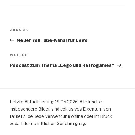
Beitragsnavigation
Vorheriger
ZURÜCK
Beitrag
Neuer YouTube-Kanal für Lego
Nächster
WEITER
Beitrag
Podcast zum Thema „Lego und Retrogames“
Letzte Aktualisierung: 19.05.2026. Alle Inhalte,
insbesondere Bilder, sind exklusives Eigentum von
target21.de. Jede Verwendung online oder im Druck
bedarf der schriftlichen Genehmigung.