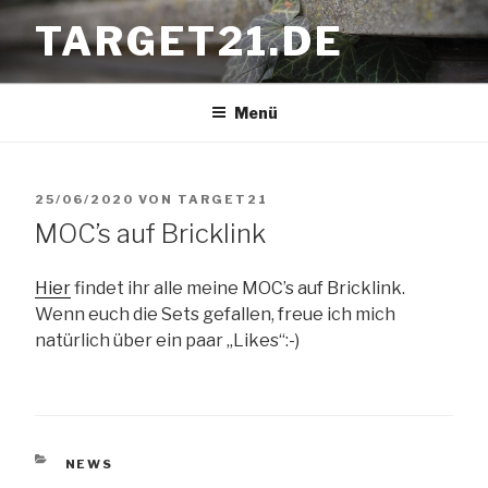
Zum
TARGET21.DE
Inhalt
springen
Menü
VERÖFFENTLICHT
25/06/2020
VON
TARGET21
MOC’s auf Bricklink
AM
Hier
findet ihr alle meine MOC’s auf Bricklink.
Wenn euch die Sets gefallen, freue ich mich
natürlich über ein paar „Likes“:-)
KATEGORIEN
NEWS