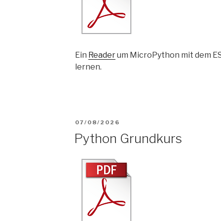
Ein
Reader
um MicroPython mit dem ES
lernen.
VERÖFFENTLICHT
07/08/2026
Python Grundkurs
AM