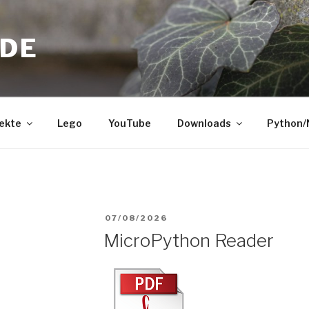
.DE
ekte
Lego
YouTube
Downloads
Python
VERÖFFENTLICHT
07/08/2026
MicroPython Reader
AM