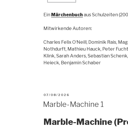
Ein
Märchenbuch
aus Schulzeiten (200
Mitwirkende Autoren:
Charles Felix O‘Neill, Dominik Rais, Ma
Nothdurft, Mathieu Hauck, Peter Fuchte
Klink, Sarah Anders, Sebastian Schenk
Heieck, Benjamin Schaber
VERÖFFENTLICHT
07/08/2026
Marble-Machine 1
AM
Marble-Machine (Pr