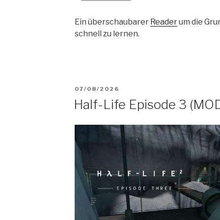
Ein überschaubarer
Reader
um die Gru
schnell zu lernen.
VERÖFFENTLICHT
07/08/2026
Half-Life Episode 3 (MO
AM