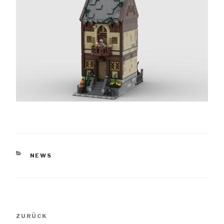
KATEGORIEN
NEWS
Beitragsnavigation
Vorheriger
ZURÜCK