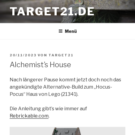
Zum
TARGET21.DE
Inhalt
springen
Menü
VERÖFFENTLICHT
20/11/2023
VON
TARGET21
Alchemist’s House
AM
Nach längerer Pause kommt jetzt doch noch das
angekündigte Alternative-Build zum „Hocus-
Pocus“ Haus von Lego (21341).
Die Anleitung gibt’s wie immer auf
Rebrickable.com
.