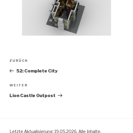
Beitragsnavigation
Vorheriger
ZURÜCK
Beitrag
52: Complete City
Nächster
WEITER
Beitrag
Lion Castle Outpost
Letzte Aktualisierung: 19.05.2026. Alle Inhalte,