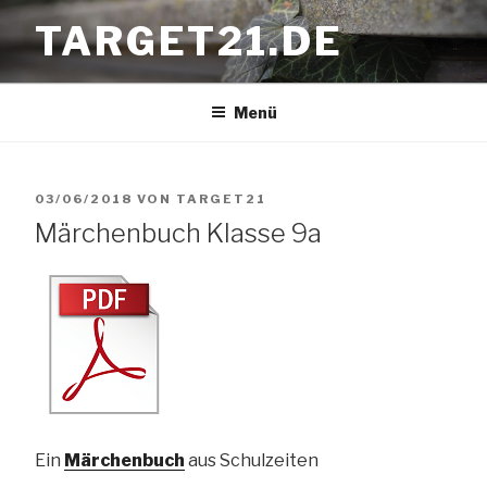
Zum
TARGET21.DE
Inhalt
springen
Menü
VERÖFFENTLICHT
03/06/2018
VON
TARGET21
Märchenbuch Klasse 9a
AM
Ein
Märchenbuch
aus Schulzeiten