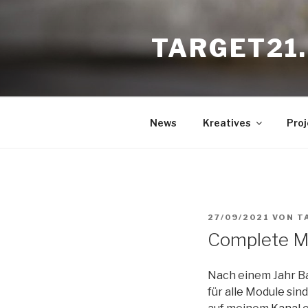
Zum
Inhalt
TARGET21
springen
News
Kreatives
Proj
VERÖFFENTLICHT
27/09/2021
VON
T
Complete Mo
AM
Nach einem Jahr Bau
für alle Module sin