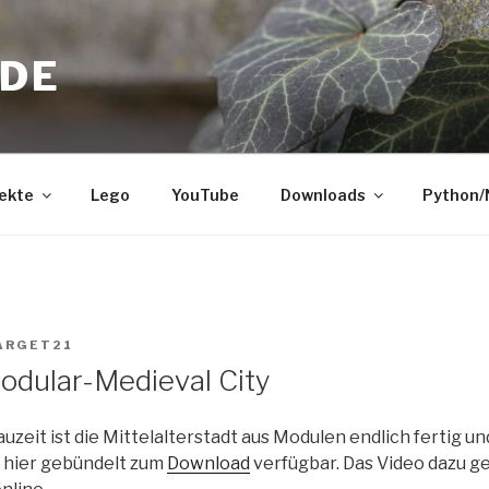
.DE
ekte
Lego
YouTube
Downloads
Python
ARGET21
dular-Medieval City
zeit ist die Mittelalterstadt aus Modulen endlich fertig u
d hier gebündelt zum
Download
verfügbar. Das Video dazu g