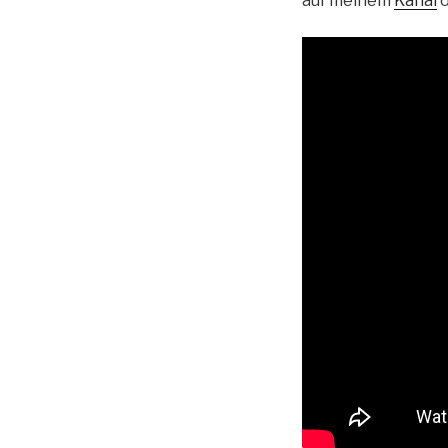
auf meinem
Kanal
o